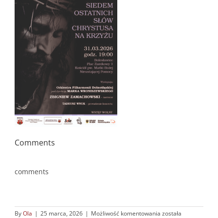
Comments
comments
plakat_Bolesławiec_
By
Ola
|
25 marca, 2026
|
Możliwość komentowania
została