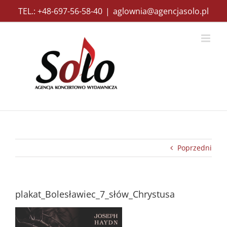
Przejdź
TEL.: +48-697-56-58-40
|
aglownia@agencjasolo.pl
do
zawartości
Poprzedni
plakat_Bolesławiec_7_słów_Chrystusa