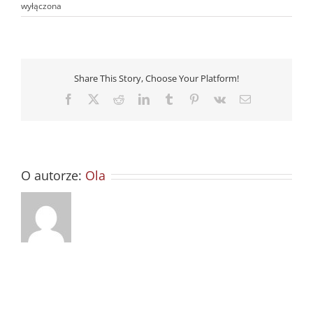
wyłączona
Share This Story, Choose Your Platform!
Facebook
X
Reddit
LinkedIn
Tumblr
Pinterest
Vk
Email
O autorze:
Ola