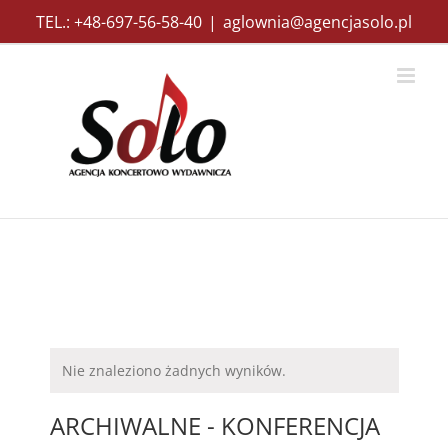
Przejdź
TEL.: +48-697-56-58-40
|
aglownia@agencjasolo.pl
do
zawartości
Nie znaleziono żadnych wyników.
ARCHIWALNE - KONFERENCJA